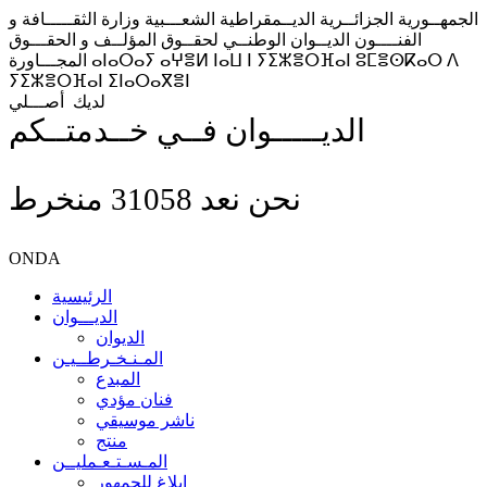
الجمهــورية الجزائــرية الديــمقراطية الشعـــبية
وزارة الثقـــــافة و
الفنــــون
الديــوان الوطنــي لحقــوق المؤلــف و الحقـــوق
ⴰⵏⴰⵔⴰⵢ ⴰⵖⴻⵍ ⵏⴰⵡ ⵏ ⵢⵉⵣⴻⵔⴼⴰⵏ ⵓⵎⴻⵙⴽⴰⵔ ⴷ
المجـــاورة
ⵢⵉⵣⴻⵔⴼⴰⵏ ⵉⵏⴰⵔⴰⴳⴻⵏ
لديك
أصـــلي
الديـــــوان فــي خــدمتــكم
نحن نعد
31058
منخرط
ONDA
الرئيسية
الديـــوان
الديوان
المـنـخـرطــيـن
المبدع
فنان مؤدي
ناشر موسيقي
منتج
المـسـتـعـمليــن
إبلاغ للجمهور