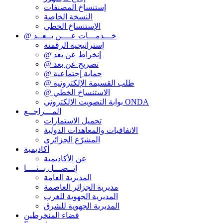
إستنساخ المصنفات
النسخة الخاصة
الإستنساخ الخطي
@ خـــدمـــات عــــن بــعــد
إستراتيجية الرقمنة
@ إنخراط عن بعد
@ تصريح عن بعد
@ حماية إجتماعية
@ طلب القسيمة الإلكترونية
@ الاستنساخ الخطي
بوابة التصويت الإلكتروني ONDA
المـــراجــع
تحميل الاستمارات
الاتفاقيات والمعاهدات الدولية
المشرّع الجزائري
أكاديمية
عن الأكاديمية
إتــصـــل بــنــــا
المديرية العامة
مديرية الجزائر العاصمة
المديرية الجهوية للغرب
المديرية الجهوية للشرق
فضاء المنخرطين