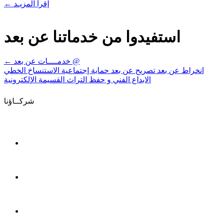
إقرأ المزيـد
←
استفيدوا من خدماتنا عن بعد
خدمــــات عن بعد @
←
انخراط عن بعد
تصريح عن بعد
حماية إجتماعية
الاستنساخ الخطي
الابداع الفني و حفظ التراث
القسيمة الإلكترونية
شركــاؤنا