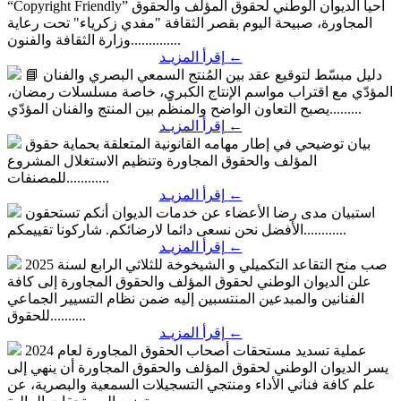
أحيا الديوان الوطني لحقوق المؤلف والحقوق
“Copyright Friendly”
المجاورة، صبيحة اليوم بقصر الثقافة "مفدي زكرياء" تحت رعاية
وزارة الثقافة والفنون..............
←
إقرأ المزيـد
📘 دليل مبسّط لتوقيع عقد بين المُنتج السمعي البصري والفنان
المؤدّي
مع اقتراب مواسم الإنتاج الكبرى، خاصة مسلسلات رمضان،
يصبح التعاون الواضح والمنظّم بين المنتج والفنان المؤدّي.........
←
إقرأ المزيـد
بيان توضيحي
في إطار مهامه القانونية المتعلقة بحماية حقوق
المؤلف والحقوق المجاورة وتنظيم الاستغلال المشروع
للمصنفات............
←
إقرأ المزيـد
استبيان مدى رضا الأعضاء عن خدمات الديوان
أنكم تستحقون
الأفضل نحن نسعى دائما لارضائكم. شاركونا تقييمكم............
←
إقرأ المزيـد
صب منح التقاعد التكميلي و الشيخوخة للثلاثي الرابع لسنة 2025
علن الديوان الوطني لحقوق المؤلف والحقوق المجاورة إلى كافة
الفنانين والمبدعين المنتسبين إليه ضمن نظام التسيير الجماعي
للحقوق..........
←
إقرأ المزيـد
عملية تسديد مستحقات أصحاب الحقوق المجاورة لعام 2024
يسر الديوان الوطني لحقوق المؤلف والحقوق المجاورة أن ينهي إلى
علم كافة فناني الأداء ومنتجي التسجيلات السمعية والبصرية، عن