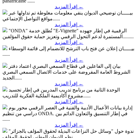
panafricaine ......
←
إقرأ المزيـد
بيـــــان توضيحي
الديوان ينفي معلومات مغلوطة تم تداولها عبر
مواقع التواصل الإجتماعي......
←
إقرأ المزيـد
"ONDA" تُطلق خدمة "E-Vignette" الرقمية
في إطار جهوده
المستمرة لدعم التحول الرقمي وتعزيز حماية حقوق المؤلفين.........
←
إقرأ المزيـد
بيـــــان
إعلان عن فتح باب الترشح للانضمام إلى قائمة الوسطاء
......
←
إقرأ المزيـد
بيان إلى الفاعلين في قطاع السمعي البصري
اعتماد دفتر
الشروط العامة المفروضة على خدمات الاتصال السمعي البصري
الجديد......
←
إقرأ المزيـد
الوحدة الثانية من برنامج تدريب المدربين
في إطار تجسيد
مشروع أكاديمية الملكية الفكرية للتدريب......
←
إقرأ المزيـد
إدارة بيانات الأعمال الأدبية والفنية في العصر الرقمي محور يوم
في إطار التنسيق والتعاون الدائم بين
دراسي من تنظيم ONDA.
......
←
إقرأ المزيـد
ندوة حول "وسائل حل النزاعات البديلة لحقوق المؤلف بالجزائر"
نظم الديوان الوطني لحقوق المؤلف......