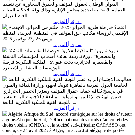
الديوان الوطني لحقوق المؤلف والحقوق المجاورة عن تنظيم
العملية الانتخابية لتجديد مجلس الإدارة، وذلك وفقا لأحكام النظام
العام للديوان.........
←
إقرأ المزيـد
اعتمادُ خارطة طريق الجزائر 2025
اختُتم في الجزائر، الاجتماع
الإقليمي لرؤساء مكاتب حق المؤلف في المنطقة العربية، المنظّم
يومي 26 و27 نوفمبر 2025 ........
←
إقرأ المزيـد
دورة تدريبية "الملكية الفكرية: فرصة للمؤسسات الناشئة
والمصغرة"
دورة تدريبية لفائدة أصحاب المؤسسات الناشئة
والمُصغرة الجزائرية تحت عنوان: "الملكية الفكرية: فرصةٌ
للمؤسسات الناشئة والمُصغرة"......
←
إقرأ المزيـد
فعاليات الاجتماع الرابع عشر للجنة الفنية للملكية الفكرية التابعة
لجامعة الدول العربية بالقاهرة
تتويجًا لجهود وزارة الثقافة والفنون
في ترسيخ ثقافة حماية حقوق المؤلف وتعزيز الحضور الجزائري
ضمن الهيئات الإقليمية والدولية، تم انعقاد الاجتماع الرابع عشر
للجنة الفنية للملكية الفكرية التابعة......
←
إقرأ المزيـد
Algérie-Afrique du Sud, accord stratégique sur les droits d’auteur
algerie-Afrique du Sud, l’Office national des droits d’auteur et des
droits voisins (ONDA) et la société sud-africaine CAPASSO ont
conclu, ce 24 avril 2025 à Alger, un accord stratégique de portée