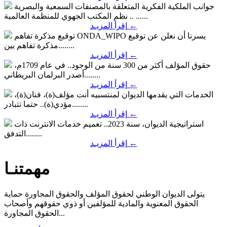
جوانب الملكية الفكرية المتعلقة بالمصنفات السمعية والبصرية
نظم المكتب الجهوي للمنظمة العالمية .. ......
←
إقرأ المزيـد
يسرنا أن نعلن عن توقيع
توقيع مذكرة تفاهم ONDA_WIPO
مذكرة تفاهم بين........
←
إقرأ المزيـد
حقوق المؤلف أكثر من 300 سنة من الوجود..
في عام 1709م،
أصدر البرلمان البريطاني........
←
إقرأ المزيـد
الخدمات التي يقدمها الديوان لمنتسبيه
أنت مؤلف(ة)، فنان(ة)،
مؤدي(ة).. حتما تتبادر........
←
إقرأ المزيـد
استراتيجية الديوان، سنة 2023..
تعميم خدمات الانترنت ذات
التدفق........
←
إقرأ المزيـد
مهمتنـا
يتولى الديوان الوطني لحقوق المؤلف والحقوق المجاورة حماية
الحقوق المعنوية والمادية للمؤلفين أو ذوي حقوقهم وأصحاب
الحقوق المجاورة...