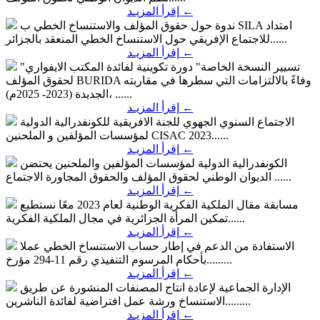
←
إقرأ المزيـد
امتداد
ندوة حول حقوق المؤلف والاستنساخ الخطي ب SILA
للاجتماع الإفريقي حول الاستنساخ الخطي المنعقد بالجزائر......
←
إقرأ المزيـد
"تسيير النسخة الخاصة" دورة تكوينية لفائدة المكتب الايفواري
وفاءً بالالتزامات التي سطرها في مقاربته
لحقوق المؤلف BURIDA
الجديدة (2023- 2025م)، ......
←
إقرأ المزيـد
الاجتماع السنوي الجهوي للجنة الافريقية للكونفدرالية الدولية
CISAC 2023......
لمؤسسات المؤلفين و الملحنين
←
إقرأ المزيـد
الكونفدرالية الدولية لمؤسسات المؤلفين والملحنين
يحتضن
الديوان الوطني لحقوق المؤلف والحقوق المجاورة الاجتماع ......
←
إقرأ المزيـد
مسابقة مقال الملكية الفكرية الوطنية لعام 2023
معًا نستطيع
تمكين المرأة الجزائرية في مجال الملكية الفكرية......
←
إقرأ المزيـد
الاستفادة من الدعم في إطار حساب الاستنساخ الخطي
عملا
بأحكام المرسوم التنفيذي رقم 11-294 مؤرخ.........
←
إقرأ المزيـد
الإدارة الجماعية لإعادة انتاج المصنفات المنشورة عن طريق
ورشة عمل افتراضية لفائدة الناشرين.........
الاستنساخ
←
إقرأ المزيـد