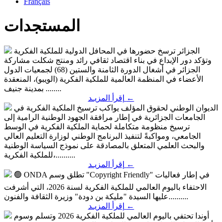
Français
المستجدات
الجزائر ترسخ حضورها في المحافل الدولية للملكية الفكرية
وتؤكد دور الإبداع في بناء اقتصاد ثقافي رائد ومنتج
شكلت مشاركة
الجزائر في أشغال الدورة الثامنة والستين (68) لجمعيات الدول
الأعضاء في المنظمة العالمية للملكية الفكرية (الويبو)، المنعقدة
بمدينة جنيف ........
←
إقرأ المزيـد
الديوان الوطني لحقوق المؤلف يواكب ترسيخ الملكية الفكرية في
الجامعات الجزائرية
في إطار مرافقة الجهود الوطنية الرامية إلى
ترسيخ منظومة متكاملة لحماية الملكية الفكرية في الوسط
الجامعي، ومواكبةً لتنفيذ البرنامج الوطني لوزارة التعليم العالي
والبحث العلمي المتعلق بالمصادقة على نموذج السياسة الوطنية
للملكية الفكرية،..........
←
إقرأ المزيـد
في إطار فعاليات
🟢 ONDA تطلق وسم "Copyright Friendly"
الاحتفاء باليوم العالمي للملكية الفكرية لسنة 2026، التي أشرفت
عليها السيدة "مليكة بن دودة" وزيرة الثقافة والفنون..........
←
إقرأ المزيـد
أوندا تحتفي باليوم العالمي للملكية الفكرية 2026 وتسلم وسوم