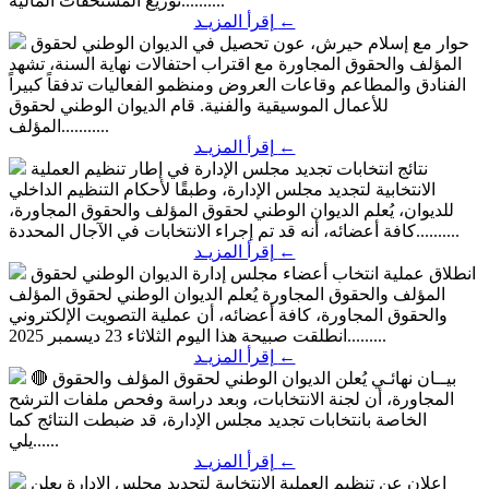
توزيع المستحقات المالية..........
←
إقرأ المزيـد
حوار مع إسلام حيرش، عون تحصيل في الديوان الوطني لحقوق
المؤلف والحقوق المجاورة
مع اقتراب احتفالات نهاية السنة، تشهد
الفنادق والمطاعم وقاعات العروض ومنظمو الفعاليات تدفقاً كبيراً
للأعمال الموسيقية والفنية. قام الديوان الوطني لحقوق
المؤلف...........
←
إقرأ المزيـد
نتائج انتخابات تجديد مجلس الإدارة
في إطار تنظيم العملية
الانتخابية لتجديد مجلس الإدارة، وطبقًا لأحكام التنظيم الداخلي
للديوان، يُعلم الديوان الوطني لحقوق المؤلف والحقوق المجاورة،
كافة أعضائه، أنه قد تم إجراء الانتخابات في الآجال المحددة..........
←
إقرأ المزيـد
انطلاق عملية انتخاب أعضاء مجلس إدارة الديوان الوطني لحقوق
المؤلف والحقوق المجاورة
يُعلم الديوان الوطني لحقوق المؤلف
والحقوق المجاورة، كافة أعضائه، أن عملية التصويت الإلكتروني
انطلقت صبيحة هذا اليوم الثلاثاء 23 ديسمبر 2025.........
←
إقرأ المزيـد
🔴 بيــان نهائـي
يُعلن الديوان الوطني لحقوق المؤلف والحقوق
المجاورة، أن لجنة الانتخابات، وبعد دراسة وفحص ملفات الترشح
الخاصة بانتخابات تجديد مجلس الإدارة، قد ضبطت النتائج كما
يلي......
←
إقرأ المزيـد
إعلان عن تنظيم العملية الانتخابية لتجديد مجلس الإدارة
يعلن